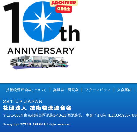
技術物流連合会について
委員会・研究会
アクティビティ
入会案内
〒171-0014 東京都豊島区池袋2-40-12 西池袋第一生命ビル6階 TEL:03-5956-788
©copyright SET UP JAPAN ALLright reserved.